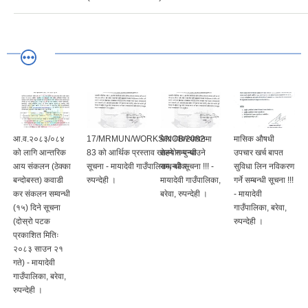
आ.व.२०८३/०८४
17/MRMUN/WORKS/NCB/2082-
मेला व्यवस्थापनमा
मासिक औषधी
को लागि आन्तरिक
83 को आर्थिक प्रस्ताव खोल्ने सम्बन्धी
सहयोग पुऱ्याउने
उपचार खर्च बापत
आय संकलन (ठेक्का
सूचना - मायादेवी गाउँपालिका, बरेवा-
सम्बन्धी सूचना !!! -
सुविधा लिन नविकरण
बन्दोबस्त) कवाडी
रुपन्देही ।
मायादेवी गाउँपालिका,
गर्ने सम्बन्धी सूचना !!!
कर संकलन सम्वन्धी
बरेवा, रुपन्देही ।
- मायादेवी
(१५) दिने सूचना
गाउँपालिका, बरेवा,
(दोस्रो पटक
रुपन्देही ।
प्रकाशित मितिः
२०८३ साउन २१
गते) - मायादेवी
गाउँपालिका, बरेवा,
रुपन्देही ।