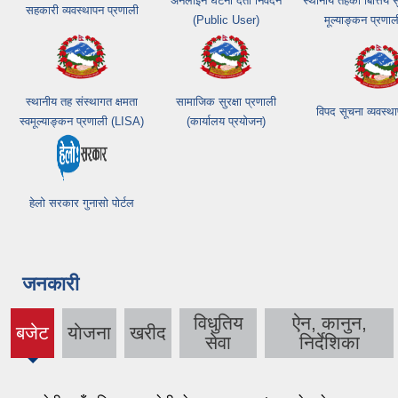
अनलाइन घटना दर्ता निवेदन
स्थानीय तहको बित्तिय
सहकारी व्यवस्थापन प्रणाली
(Public User)
मूल्याङ्कन प्रणा
स्थानीय तह संस्थागत क्षमता
सामाजिक सुरक्षा प्रणाली
विपद सूचना व्यवस्थ
स्वमूल्याङ्कन प्रणाली (LISA)
(कार्यालय प्रयोजन)
हेलो सरकार गुनासो पोर्टल
जनकारी
विधुतिय
ऐन, कानुन,
बजेट
याेजना
खरीद
(active
सेवा
निर्देशिका
tab)