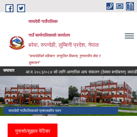
Skip to main content
मायादेवी गाउँपालिका
गाउँ कार्यपालिकाको कार्यालय
बरेवा, रुपन्देही, लुम्बिनी प्रदेश, नेपाल
"मायादेवीको पहिचान: सन्तुलित विकास, गुणस्तरीय सेवा र
सुशासन"
समाचार
आ.व.२०८३/०८४ को लागि आन्तरिक आय संकलन (ठेक्का बन्दोबस्त) कवाडी कर संकलन 
मायादेवी गाउँपालिकाको प्रशासकीय भवन
गुनासो/सुझाव पेटिका