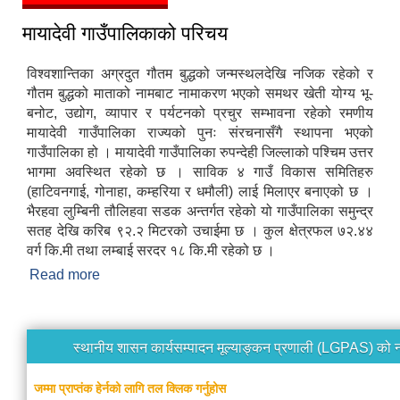
मायादेवी गाउँपालिकाको परिचय
विश्वशान्तिका अग्रदुत गौतम बुद्धको जन्मस्थलदेखि नजिक रहेको र
गौतम बुद्धको माताको नामबाट नामाकरण भएको समथर खेती योग्य भू-
बनोट, उद्योग, व्यापार र पर्यटनको प्रचुर सम्भावना रहेको रमणीय
मायादेवी गाउँपालिका राज्यको पुनः संरचनासँगै स्थापना भएको
गाउँपालिका हो । मायादेवी गाउँपालिका रुपन्देही जिल्लाको पश्चिम उत्तर
भागमा अवस्थित रहेको छ । साविक ४ गाउँ विकास समितिहरु
(हाटिवनगाई, गोनाहा, कम्हरिया र धमौली) लाई मिलाएर बनाएको छ ।
भैरहवा लुम्बिनी तौलिहवा सडक अन्तर्गत रहेको यो गाउँपालिका समुन्द्र
सतह देखि करिब ९२.२ मिटरको उचाईमा छ । कुल क्षेत्रफल ७२.४४
वर्ग कि.मी तथा लम्बाई सरदर १८ कि.मी रहेको छ ।
Read more
about मायादेवी गाउँपालिकाको परिचय
स्थानीय शासन कार्यसम्पादन मूल्याङ्कन प्रणाली (LGPAS) को 
जम्मा प्राप्तंक हेर्नको लागि तल क्लिक गर्नुहोस