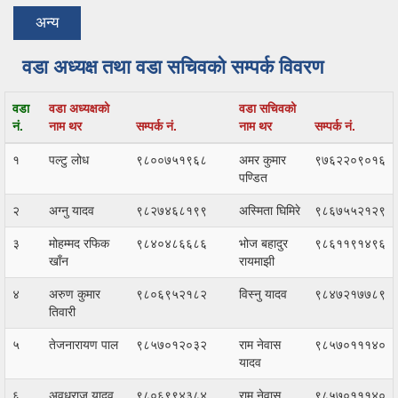
अन्य
वडा अध्यक्ष तथा वडा सचिवको सम्पर्क विवरण
वडा
वडा अध्यक्षको
वडा सचिवको
नं.
नाम थर
सम्पर्क नं.
नाम थर
सम्पर्क नं.
१
पल्टु लोध
९८००७५१९६८
अमर कुमार
९७६२२०९०१६
पण्डित
२
अग्नु यादव
९८२७४६८१९९
अस्मिता घिमिरे
९८६७५५२१२९
३
मोहम्मद रफिक
९८४०४८६६८६
भोज बहादुर
९८६११९१४९६
खाँन
रायमाझी
४
अरुण कुमार
९८०६९५२१८२
विस्नु यादव
९८४७२१७७८९
तिवारी
५
तेजनारायण पाल
९८५७०१२०३२
राम नेवास
९८५७०१११४०
यादव
६
अवधराज यादव
९८०६९९४३८४
राम नेवास
९८५७०१११४०