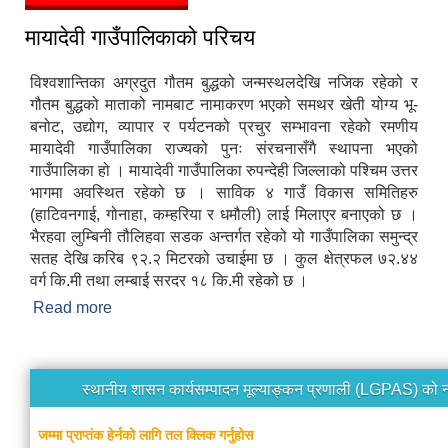
मायादेवी गाउँपालिकाको परिचय
विश्वशान्तिका अग्रदुत गौतम बुद्धको जन्मस्थलदेखि नजिक रहेको र
गौतम बुद्धको माताको नामबाट नामाकरण भएको समथर खेती योग्य भू-
बनोट, उद्योग, व्यापार र पर्यटनको प्रचुर सम्भावना रहेको रमणीय
मायादेवी गाउँपालिका राज्यको पुनः संरचनासँगै स्थापना भएको
गाउँपालिका हो । मायादेवी गाउँपालिका रुपन्देही जिल्लाको पश्चिम उत्तर
भागमा अवस्थित रहेको छ । साविक ४ गाउँ विकास समितिहरु
(हाटिवनगाई, गोनाहा, कम्हरिया र धमौली) लाई मिलाएर बनाएको छ ।
भैरहवा लुम्बिनी तौलिहवा सडक अन्तर्गत रहेको यो गाउँपालिका समुन्द्र
सतह देखि करिब ९२.२ मिटरको उचाईमा छ । कुल क्षेत्रफल ७२.४४
वर्ग कि.मी तथा लम्बाई सरदर १८ कि.मी रहेको छ ।
Read more
about मायादेवी गाउँपालिकाको परिचय
स्थानीय शासन कार्यसम्पादन मूल्याङ्कन प्रणाली (LGPAS) को 
जम्मा प्राप्तंक हेर्नको लागि तल क्लिक गर्नुहोस