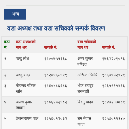
अन्य
वडा अध्यक्ष तथा वडा सचिवको सम्पर्क विवरण
वडा
वडा अध्यक्षको
वडा सचिवको
नं.
नाम थर
सम्पर्क नं.
नाम थर
सम्पर्क नं.
१
पल्टु लोध
९८००७५१९६८
अमर कुमार
९७६२२०९०१६
पण्डित
२
अग्नु यादव
९८२७४६८१९९
अस्मिता घिमिरे
९८६७५५२१२९
३
मोहम्मद रफिक
९८४०४८६६८६
भोज बहादुर
९८६११९१४९६
खाँन
रायमाझी
४
अरुण कुमार
९८०६९५२१८२
विस्नु यादव
९८४७२१७७८९
तिवारी
५
तेजनारायण पाल
९८५७०१२०३२
राम नेवास
९८५७०१११४०
यादव