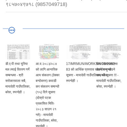
९८५७०४९७१८ (9857049718)
डी.ए.पी तथा युरिया
आ.व.२०८३/०८४
17/MRMUN/WORKS/NCB/2082-
मेला व्यवस्थापनमा
मल ल्याई वितरण गर्ने
को लागि आन्तरिक
83 को आर्थिक प्रस्ताव खोल्ने सम्बन्धी
सहयोग पुऱ्याउने
सम्बन्धमा - श्री
आय संकलन (ठेक्का
सूचना - मायादेवी गाउँपालिका, बरेवा-
सम्बन्धी सूचना !!! -
सरोकारवाला सबै,
बन्दोबस्त) कवाडी
रुपन्देही ।
मायादेवी गाउँपालिका,
मायादेवी गाउँपालिका,
कर संकलन सम्वन्धी
बरेवा, रुपन्देही ।
बरेवा, रुपन्देही ।
(१५) दिने सूचना
(दोस्रो पटक
प्रकाशित मितिः
२०८३ साउन २१
गते) - मायादेवी
गाउँपालिका, बरेवा,
रुपन्देही ।