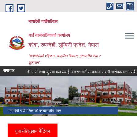
Skip to main content
मायादेवी गाउँपालिका
गाउँ कार्यपालिकाको कार्यालय
बरेवा, रुपन्देही, लुम्बिनी प्रदेश, नेपाल
"मायादेवीको पहिचान: सन्तुलित विकास, गुणस्तरीय सेवा र
सुशासन"
समाचार
डी.ए.पी तथा युरिया मल ल्याई वितरण गर्ने सम्बन्धमा - श्री सरोकारवाला सबै, मायादेवी
मायादेवी गाउँपालिकाको प्रशासकीय भवन
गुनासो/सुझाव पेटिका