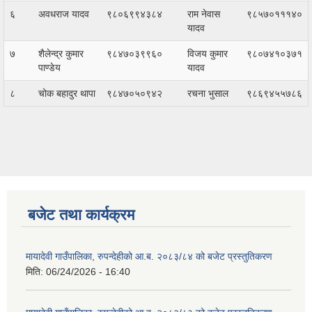
६
अवधराज यादव
९८०६९९४३८४
राम नेवास
९८५७०१११४०
यादव
७
शैलेन्द्र कुमार
९८४७०३९९६०
विजय कुमार
९८०७४१०३७१
पाण्डेय
यादव
८
चोक बहादुर थापा
९८४७०५०९४२
रचना भुसाल
९८६९४५५७८६
बजेट तथा कार्यक्रम
मायादेवी गाउँपालिका, रुपन्देहीको आ.ब. २०८३/८४ को बजेट प्रस्तुतिकरण
मिति:
06/24/2026 - 16:40