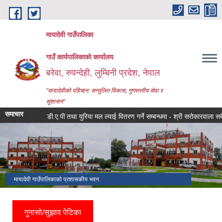
Skip to main content
मायादेवी गाउँपालिका
गाउँ कार्यपालिकाको कार्यालय
बरेवा, रुपन्देही, लुम्बिनी प्रदेश, नेपाल
"मायादेवीको पहिचान: सन्तुलित विकास, गुणस्तरीय सेवा र
सुशासन"
समाचार
डी.ए.पी तथा युरिया मल ल्याई वितरण गर्ने सम्बन्धमा - श्री सरोकारवाला सबै, मायादे
मायादेवी गाउँपालिकाको प्रशासकीय भवन
गुनासो/सुझाव पेटिका