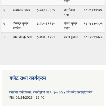
यादव
६
अवधराज यादव
९८०६९९४३८४
राम नेवास
९८५७०१११४०
यादव
७
शैलेन्द्र कुमार
९८४७०३९९६०
विजय कुमार
९८०७४१०३७१
पाण्डेय
यादव
८
चोक बहादुर थापा
९८४७०५०९४२
रचना भुसाल
९८६९४५५७८६
बजेट तथा कार्यक्रम
मायादेवी गाउँपालिका, रुपन्देहीको आ.ब. २०८३/८४ को बजेट प्रस्तुतिकरण
मिति:
06/24/2026 - 16:40