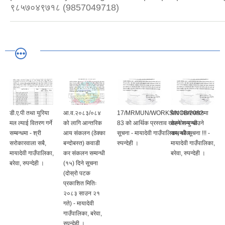
९८५७०४९७१८ (9857049718)
डी.ए.पी तथा युरिया
आ.व.२०८३/०८४
17/MRMUN/WORKS/NCB/2082-
मेला व्यवस्थापनमा
मल ल्याई वितरण गर्ने
को लागि आन्तरिक
83 को आर्थिक प्रस्ताव खोल्ने सम्बन्धी
सहयोग पुऱ्याउने
सम्बन्धमा - श्री
आय संकलन (ठेक्का
सूचना - मायादेवी गाउँपालिका, बरेवा-
सम्बन्धी सूचना !!! -
सरोकारवाला सबै,
बन्दोबस्त) कवाडी
रुपन्देही ।
मायादेवी गाउँपालिका,
मायादेवी गाउँपालिका,
कर संकलन सम्वन्धी
बरेवा, रुपन्देही ।
बरेवा, रुपन्देही ।
(१५) दिने सूचना
(दोस्रो पटक
प्रकाशित मितिः
२०८३ साउन २१
गते) - मायादेवी
गाउँपालिका, बरेवा,
रुपन्देही ।