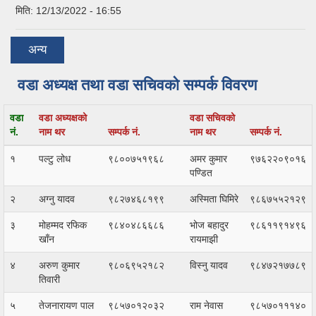
मिति:
12/13/2022 - 16:55
अन्य
वडा अध्यक्ष तथा वडा सचिवको सम्पर्क विवरण
वडा
वडा अध्यक्षको
वडा सचिवको
नं.
नाम थर
सम्पर्क नं.
नाम थर
सम्पर्क नं.
१
पल्टु लोध
९८००७५१९६८
अमर कुमार
९७६२२०९०१६
पण्डित
२
अग्नु यादव
९८२७४६८१९९
अस्मिता घिमिरे
९८६७५५२१२९
३
मोहम्मद रफिक
९८४०४८६६८६
भोज बहादुर
९८६११९१४९६
खाँन
रायमाझी
४
अरुण कुमार
९८०६९५२१८२
विस्नु यादव
९८४७२१७७८९
तिवारी
५
तेजनारायण पाल
९८५७०१२०३२
राम नेवास
९८५७०१११४०