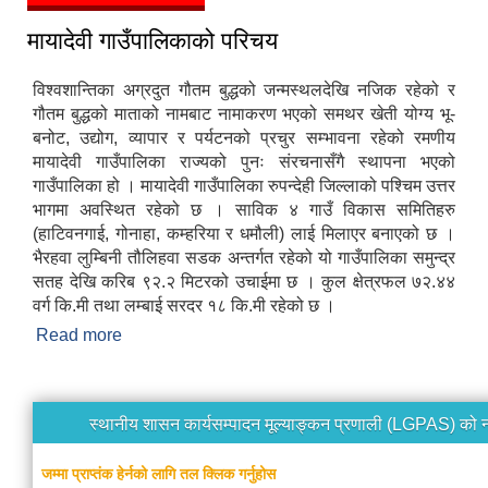
मायादेवी गाउँपालिकाको परिचय
विश्वशान्तिका अग्रदुत गौतम बुद्धको जन्मस्थलदेखि नजिक रहेको र
गौतम बुद्धको माताको नामबाट नामाकरण भएको समथर खेती योग्य भू-
बनोट, उद्योग, व्यापार र पर्यटनको प्रचुर सम्भावना रहेको रमणीय
मायादेवी गाउँपालिका राज्यको पुनः संरचनासँगै स्थापना भएको
गाउँपालिका हो । मायादेवी गाउँपालिका रुपन्देही जिल्लाको पश्चिम उत्तर
भागमा अवस्थित रहेको छ । साविक ४ गाउँ विकास समितिहरु
(हाटिवनगाई, गोनाहा, कम्हरिया र धमौली) लाई मिलाएर बनाएको छ ।
भैरहवा लुम्बिनी तौलिहवा सडक अन्तर्गत रहेको यो गाउँपालिका समुन्द्र
सतह देखि करिब ९२.२ मिटरको उचाईमा छ । कुल क्षेत्रफल ७२.४४
वर्ग कि.मी तथा लम्बाई सरदर १८ कि.मी रहेको छ ।
Read more
about मायादेवी गाउँपालिकाको परिचय
स्थानीय शासन कार्यसम्पादन मूल्याङ्कन प्रणाली (LGPAS) को 
जम्मा प्राप्तंक हेर्नको लागि तल क्लिक गर्नुहोस