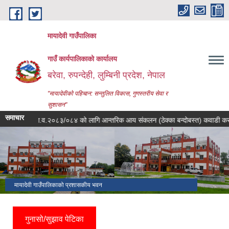
Skip to main content
मायादेवी गाउँपालिका
गाउँ कार्यपालिकाको कार्यालय
बरेवा, रुपन्देही, लुम्बिनी प्रदेश, नेपाल
"मायादेवीको पहिचान: सन्तुलित विकास, गुणस्तरीय सेवा र
सुशासन"
समाचार
आ.व.२०८३/०८४ को लागि आन्तरिक आय संकलन (ठेक्का बन्दोबस्त) कवाडी कर संकलन सम्
मायादेवी गाउँपालिकाको प्रशासकीय भवन
गुनासो/सुझाव पेटिका