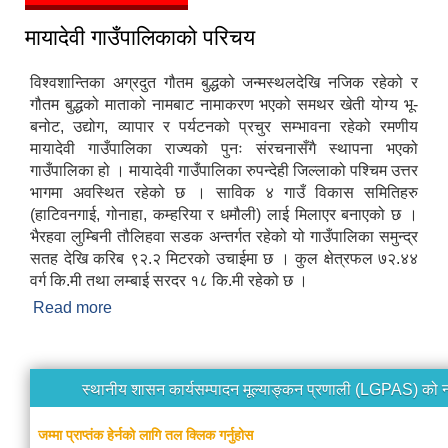
मायादेवी गाउँपालिकाको परिचय
विश्वशान्तिका अग्रदुत गौतम बुद्धको जन्मस्थलदेखि नजिक रहेको र
गौतम बुद्धको माताको नामबाट नामाकरण भएको समथर खेती योग्य भू-
बनोट, उद्योग, व्यापार र पर्यटनको प्रचुर सम्भावना रहेको रमणीय
मायादेवी गाउँपालिका राज्यको पुनः संरचनासँगै स्थापना भएको
गाउँपालिका हो । मायादेवी गाउँपालिका रुपन्देही जिल्लाको पश्चिम उत्तर
भागमा अवस्थित रहेको छ । साविक ४ गाउँ विकास समितिहरु
(हाटिवनगाई, गोनाहा, कम्हरिया र धमौली) लाई मिलाएर बनाएको छ ।
भैरहवा लुम्बिनी तौलिहवा सडक अन्तर्गत रहेको यो गाउँपालिका समुन्द्र
सतह देखि करिब ९२.२ मिटरको उचाईमा छ । कुल क्षेत्रफल ७२.४४
वर्ग कि.मी तथा लम्बाई सरदर १८ कि.मी रहेको छ ।
Read more
about मायादेवी गाउँपालिकाको परिचय
स्थानीय शासन कार्यसम्पादन मूल्याङ्कन प्रणाली (LGPAS) को 
जम्मा प्राप्तंक हेर्नको लागि तल क्लिक गर्नुहोस