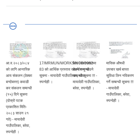
आ.व.२०८३/०८४
17/MRMUN/WORKS/NCB/2082-
मेला व्यवस्थापनमा
मासिक औषधी
को लागि आन्तरिक
83 को आर्थिक प्रस्ताव खोल्ने सम्बन्धी
सहयोग पुऱ्याउने
उपचार खर्च बापत
आय संकलन (ठेक्का
सूचना - मायादेवी गाउँपालिका, बरेवा-
सम्बन्धी सूचना !!! -
सुविधा लिन नविकरण
बन्दोबस्त) कवाडी
रुपन्देही ।
मायादेवी गाउँपालिका,
गर्ने सम्बन्धी सूचना !!!
कर संकलन सम्वन्धी
बरेवा, रुपन्देही ।
- मायादेवी
(१५) दिने सूचना
गाउँपालिका, बरेवा,
(दोस्रो पटक
रुपन्देही ।
प्रकाशित मितिः
२०८३ साउन २१
गते) - मायादेवी
गाउँपालिका, बरेवा,
रुपन्देही ।