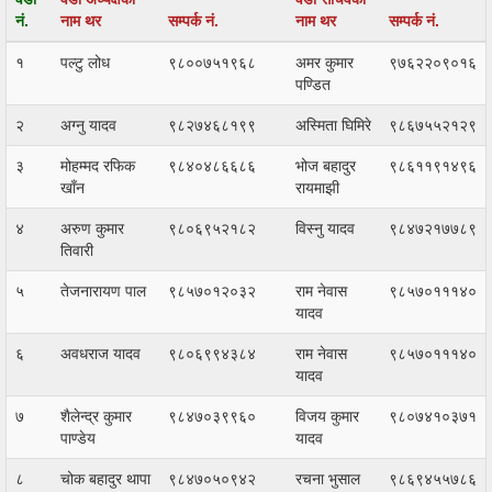
नं.
नाम थर
सम्पर्क नं.
नाम थर
सम्पर्क नं.
१
पल्टु लोध
९८००७५१९६८
अमर कुमार
९७६२२०९०१६
पण्डित
२
अग्नु यादव
९८२७४६८१९९
अस्मिता घिमिरे
९८६७५५२१२९
३
मोहम्मद रफिक
९८४०४८६६८६
भोज बहादुर
९८६११९१४९६
खाँन
रायमाझी
४
अरुण कुमार
९८०६९५२१८२
विस्नु यादव
९८४७२१७७८९
तिवारी
५
तेजनारायण पाल
९८५७०१२०३२
राम नेवास
९८५७०१११४०
यादव
६
अवधराज यादव
९८०६९९४३८४
राम नेवास
९८५७०१११४०
यादव
७
शैलेन्द्र कुमार
९८४७०३९९६०
विजय कुमार
९८०७४१०३७१
पाण्डेय
यादव
८
चोक बहादुर थापा
९८४७०५०९४२
रचना भुसाल
९८६९४५५७८६