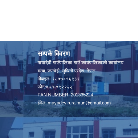
सम्पर्क विवरण
मायादेवी गाउँपालिका,गाउँ कार्यपालिकाको कार्यालय
बरेवा, रुपन्देही, लुम्बिनी प्रदेश, नेपाल
मोबाइलः ९८५७०१६९३९
फोन:०७१-५९२२२२
PAN NUMBER: 201335224
ईमेल:
mayadeviruralmun@gmail.com