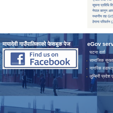
सूचना प्रविधि व
नेपाल कानुन आ
स्थानीय तह GIS
ठेगाना परिवर्
मायादेवी गाउँपालिकाको फेसबुक पेज
eGov serv
घटना दर्ता
सामाजिक सुरक्ष
नागरिक वडापत्
लुम्बिनी प्रदेश