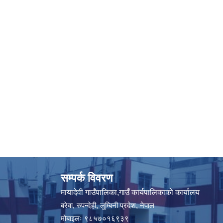
सम्पर्क विवरण
मायादेवी गाउँपालिका,गाउँ कार्यपालिकाको कार्यालय
बरेवा, रुपन्देही, लुम्बिनी प्रदेश, नेपाल
मोबाइलः ९८५७०१६९३९