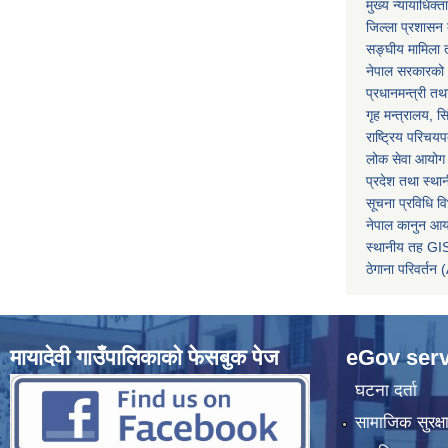
मुख्य न्यायाधिक्त
जिल्ला प्रशासन क
सङ्घीय मामिला त
नेपाल सरकारको 
प्रधानमन्त्री तथ
गृह मन्त्रालय, स
राष्ट्रिय परिचय
लोक सेवा आयोग
प्रदेश तथा स्थ
सूचना प्रविधि व
नेपाल कानुन आ
स्थानीय तह GIS
ठेगाना परिवर्
मायादेवी गाउँपालिकाको फेसबुक पेज
eGov serv
घटना दर्ता
सामाजिक सुरक्ष