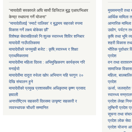
“मायादेवी सरकारले अघि सार्यो डिजिटल बुद्ध एआर/भिआर
मुख्यमन्त्री तथा 
केन्द्र स्थापना गर्ने योजना”
आर्थिक मामिला तथ
“मायादेवीलाई ‘स्मार्ट पालिका’ र बुद्धमय सहरको रुपमा
आन्तरिक मामिला त
विकास गर्ने लक्ष्य बोकेका छौं”
उद्योग, पर्यटन त
विशेषज्ञ सेवासहितको निःशुल्क स्वास्थ्य शिविर शनिबार
कृषि तथा भूमि व्य
मायादेवी गाउँपालिकामा
शहरी विकास तथा ख
मायादेवीको जनमुखी बजेट : कृषि,स्वास्थ्य र शिक्षा
भौतिक पूर्वाधार 
प्राथमिकतामा
प्रदेश
मायादेवीमा महिला दिवस : अभिमुखिकरण कार्यक्रम गरि
वन तथा वातावरण म
मनाईयो
सामाजिक विकास मन
मायादेवीमा दादुरा रुवेला खोप अभियान यहि फागुन २०
महिला, बालबालिका
देखि संचालन हुने
प्रदेश
मायादेवीको प्रमुख प्रशासकीय अधिकृतमा कृष्ण प्रसाद
ऊर्जा, जलस्रोत त
ज्ञवाली
स्वास्थ्य मन्त्राल
अन्तर्राष्ट्रिय सहकारी दिवसमा उत्कृष्ट सहकारी र
प्रदेश लेखा नियन
व्यवस्थापक चौधरी सम्मानित
लुम्बिनी प्रदेश प
सूचना तथा संचार प
प्रदेश लोक सेव
प्रदेश योजना आयो