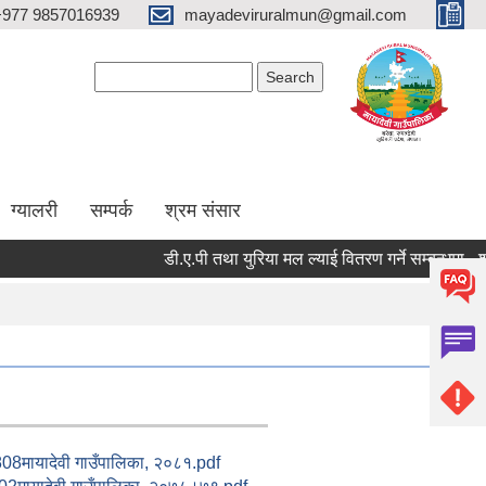
+977 9857016939
mayadeviruralmun@gmail.com
Search form
Search
ग्यालरी
सम्पर्क
श्रम संसार
डी.ए.पी तथा युरिया मल ल्याई वितरण गर्ने सम्बन्धमा - श्री स
ायादेवी गाउँपालिका, २०८१.pdf