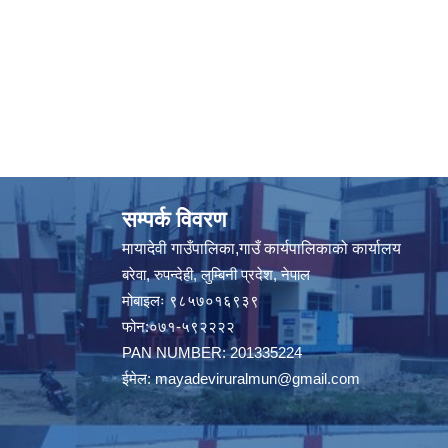
सम्पर्क विवरण
मायादेवी गाउँपालिका,गाउँ कार्यपालिकाको कार्यालय
बरेवा, रुपन्देही, लुम्बिनी प्रदेश, नेपाल
मोबाइलः ९८५७०१६९३९
फोन:०७१-५९२२२२
PAN NUMBER: 201335224
ईमेल:
mayadeviruralmun@gmail.com