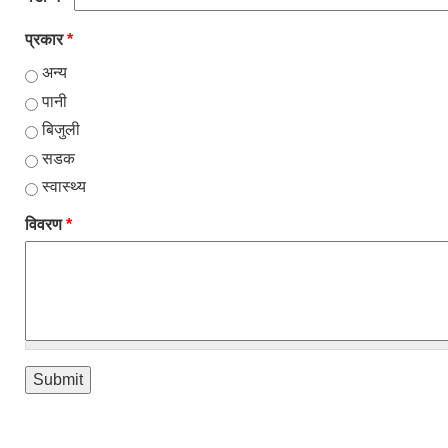
प्रकार
*
अन्य
पानी
बिजुली
सडक
स्वास्थ्य
विवरण
*