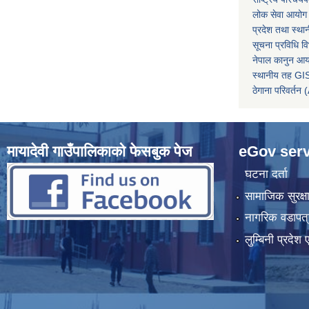
लोक सेवा आयोग
प्रदेश तथा स्थ
सूचना प्रविधि व
नेपाल कानुन आ
स्थानीय तह GIS
ठेगाना परिवर्
मायादेवी गाउँपालिकाको फेसबुक पेज
eGov serv
घटना दर्ता
सामाजिक सुरक्ष
नागरिक वडापत्
लुम्बिनी प्रदेश