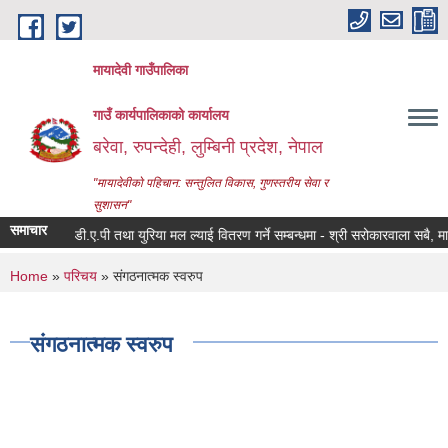
Skip to main content
मायादेवी गाउँपालिका
गाउँ कार्यपालिकाको कार्यालय
बरेवा, रुपन्देही, लुम्बिनी प्रदेश, नेपाल
"मायादेवीको पहिचान: सन्तुलित विकास, गुणस्तरीय सेवा र
सुशासन"
समाचार
डी.ए.पी तथा युरिया मल ल्याई वितरण गर्ने सम्बन्धमा - श्री सरोकारवाला सबै, मायादेव
You are here
Home
»
परिचय
» संगठनात्मक स्वरुप
संगठनात्मक स्वरुप