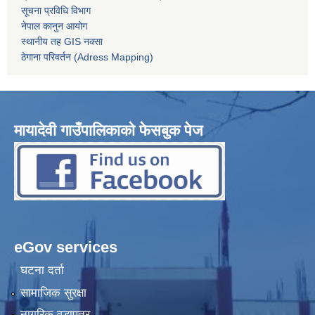
सूचना प्रविधि विभाग
नेपाल कानुन आयोग
स्थानीय तह GIS नक्सा
ठेगाना परिवर्तन (Adress Mapping)
मायादेवी गाउँपालिकाको फेसबुक पेज
eGov services
घटना दर्ता
सामाजिक सुरक्षा
नागरिक वडापत्र