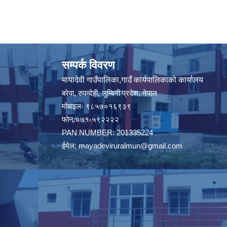
सम्पर्क विवरण
मायादेवी गाउँपालिका,गाउँ कार्यपालिकाको कार्यालय
बरेवा, रुपन्देही, लुम्बिनी प्रदेश, नेपाल
मोबाइलः ९८५७०१६९३९
फोन:०७१-५९२२२२
PAN NUMBER: 201335224
ईमेल:
mayadeviruralmun@gmail.com