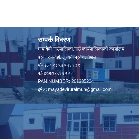
सम्पर्क विवरण
मायादेवी गाउँपालिका,गाउँ कार्यपालिकाको कार्यालय
बरेवा, रुपन्देही, लुम्बिनी प्रदेश, नेपाल
मोबाइलः ९८५७०१६९३९
फोन:०७१-५९२२२२
PAN NUMBER: 201335224
ईमेल:
mayadeviruralmun@gmail.com