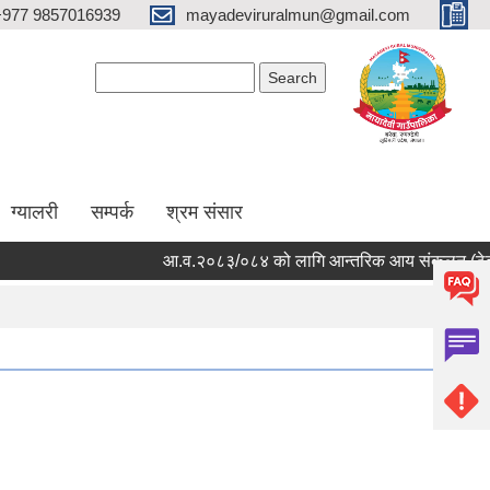
+977 9857016939
mayadeviruralmun@gmail.com
Search form
Search
ग्यालरी
सम्पर्क
श्रम संसार
आ.व.२०८३/०८४ को लागि आन्तरिक आय संकलन (ठेक्का बन्दोबस