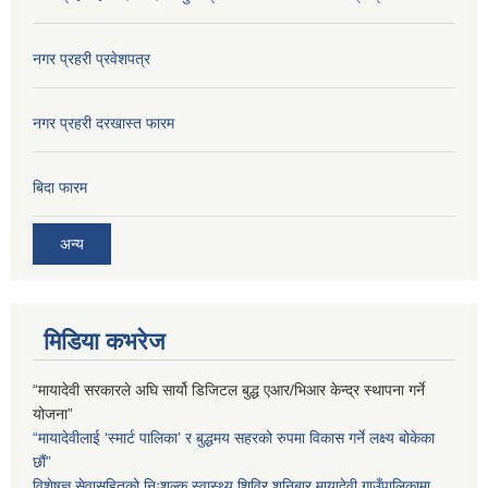
नगर प्रहरी प्रवेशपत्र
नगर प्रहरी दरखास्त फारम
बिदा फारम
अन्य
मिडिया कभरेज
“मायादेवी सरकारले अघि सार्यो डिजिटल बुद्ध एआर/भिआर केन्द्र स्थापना गर्ने
योजना”
“मायादेवीलाई ‘स्मार्ट पालिका’ र बुद्धमय सहरको रुपमा विकास गर्ने लक्ष्य बोकेका
छौं”
विशेषज्ञ सेवासहितको निःशुल्क स्वास्थ्य शिविर शनिबार मायादेवी गाउँपालिकामा