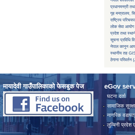
नेपाल सरकारको 
प्रधानमन्त्री तथ
गृह मन्त्रालय, स
राष्ट्रिय परिचय
लोक सेवा आयोग
प्रदेश तथा स्थ
सूचना प्रविधि व
नेपाल कानुन आ
स्थानीय तह GIS
ठेगाना परिवर्
मायादेवी गाउँपालिकाको फेसबुक पेज
eGov serv
घटना दर्ता
सामाजिक सुरक्ष
नागरिक वडापत्
लुम्बिनी प्रदेश