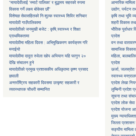
“मायादेवीलाई ‘स्मार्ट पालिका’ र बुद्धमय सहरको रुपमा
आन्तरिक मामिला त
विकास गर्ने लक्ष्य बोकेका छौं”
उद्योग, पर्यटन त
विशेषज्ञ सेवासहितको निःशुल्क स्वास्थ्य शिविर शनिबार
कृषि तथा भूमि व्य
मायादेवी गाउँपालिकामा
शहरी विकास तथा ख
मायादेवीको जनमुखी बजेट : कृषि,स्वास्थ्य र शिक्षा
भौतिक पूर्वाधार 
प्राथमिकतामा
प्रदेश
मायादेवीमा महिला दिवस : अभिमुखिकरण कार्यक्रम गरि
वन तथा वातावरण म
मनाईयो
सामाजिक विकास मन
मायादेवीमा दादुरा रुवेला खोप अभियान यहि फागुन २०
महिला, बालबालिका
देखि संचालन हुने
प्रदेश
मायादेवीको प्रमुख प्रशासकीय अधिकृतमा कृष्ण प्रसाद
ऊर्जा, जलस्रोत त
ज्ञवाली
स्वास्थ्य मन्त्राल
अन्तर्राष्ट्रिय सहकारी दिवसमा उत्कृष्ट सहकारी र
प्रदेश लेखा नियन
व्यवस्थापक चौधरी सम्मानित
लुम्बिनी प्रदेश प
सूचना तथा संचार प
प्रदेश लोक सेव
प्रदेश योजना आयो
मुख्य न्यायाधिक्त
जिल्ला प्रशासन क
सङ्घीय मामिला त