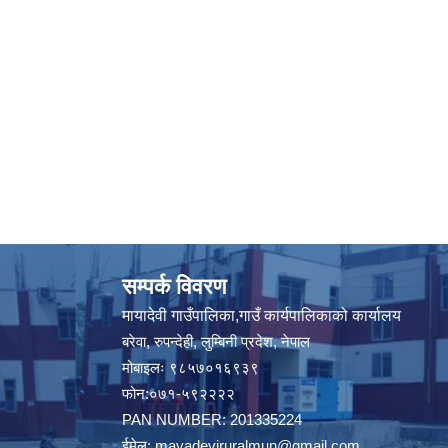
सम्पर्क विवरण
मायादेवी गाउँपालिका,गाउँ कार्यपालिकाको कार्यालय
बरेवा, रुपन्देही, लुम्बिनी प्रदेश, नेपाल
मोबाइलः ९८५७०१६९३९
फोन:०७१-५९२२२२
PAN NUMBER: 201335224
ईमेल:
mayadeviruralmun@gmail.com