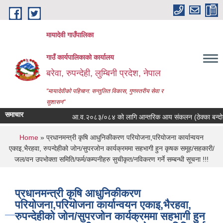
Skip to main content
मायादेवी गाउँपालिका
गाउँ कार्यपालिकाको कार्यालय
बरेवा, रुपन्देही, लुम्बिनी प्रदेश, नेपाल
"मायादेवीको पहिचान: सन्तुलित विकास, गुणस्तरीय सेवा र
सुशासन"
समाचार
आ.व.२०८३/०८४ को लागि आन्तरिक आय संकलन (ठेक्का बन्दोबस्त) कव
You are here
Home
» प्रधानमन्त्री कृषि आधुनिकीकरण परियोजना,परियोजना कार्यान्वयन
एकाइ,भैरहवा, रुपन्देहीको जोन/सुपरजोन कार्यक्रममा सहभागी हुन कृषक समूह/सहकारी/
जल/वन उपभोक्ता समिति/फर्म/कम्पनीहरु सुचीकृत/नविकरण गर्ने सम्बन्धी सूचना !!!
प्रधानमन्त्री कृषि आधुनिकीकरण
परियोजना,परियोजना कार्यान्वयन एकाइ,भैरहवा,
रुपन्देहीको जोन/सुपरजोन कार्यक्रममा सहभागी हुन