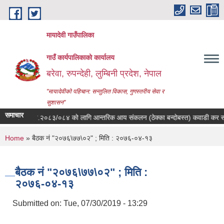
Skip to main content
मायादेवी गाउँपालिका
गाउँ कार्यपालिकाको कार्यालय
बरेवा, रुपन्देही, लुम्बिनी प्रदेश, नेपाल
"मायादेवीको पहिचान: सन्तुलित विकास, गुणस्तरीय सेवा र
सुशासन"
समाचार
आ.व.२०८३/०८४ को लागि आन्तरिक आय संकलन (ठेक्का बन्दोबस्त) कवाडी कर संकलन सम्व
You are here
Home
» बैठक नं "२०७६\७७\०२" ; मिति : २०७६-०४-१३
बैठक नं "२०७६\७७\०२" ; मिति :
२०७६-०४-१३
Submitted on:
Tue, 07/30/2019 - 13:29