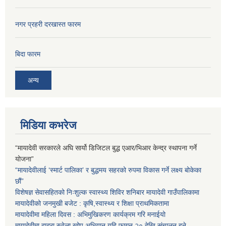
नगर प्रहरी दरखास्त फारम
बिदा फारम
अन्य
मिडिया कभरेज
“मायादेवी सरकारले अघि सार्यो डिजिटल बुद्ध एआर/भिआर केन्द्र स्थापना गर्ने
योजना”
“मायादेवीलाई ‘स्मार्ट पालिका’ र बुद्धमय सहरको रुपमा विकास गर्ने लक्ष्य बोकेका
छौं”
विशेषज्ञ सेवासहितको निःशुल्क स्वास्थ्य शिविर शनिबार मायादेवी गाउँपालिकामा
मायादेवीको जनमुखी बजेट : कृषि,स्वास्थ्य र शिक्षा प्राथमिकतामा
मायादेवीमा महिला दिवस : अभिमुखिकरण कार्यक्रम गरि मनाईयो
मायादेवीमा दादुरा रुवेला खोप अभियान यहि फागुन २० देखि संचालन हुने