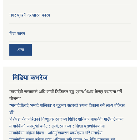
नगर प्रहरी दरखास्त फारम
बिदा फारम
अन्य
मिडिया कभरेज
“मायादेवी सरकारले अघि सार्यो डिजिटल बुद्ध एआर/भिआर केन्द्र स्थापना गर्ने
योजना”
“मायादेवीलाई ‘स्मार्ट पालिका’ र बुद्धमय सहरको रुपमा विकास गर्ने लक्ष्य बोकेका
छौं”
विशेषज्ञ सेवासहितको निःशुल्क स्वास्थ्य शिविर शनिबार मायादेवी गाउँपालिकामा
मायादेवीको जनमुखी बजेट : कृषि,स्वास्थ्य र शिक्षा प्राथमिकतामा
मायादेवीमा महिला दिवस : अभिमुखिकरण कार्यक्रम गरि मनाईयो
मायादेवीमा दादुरा रुवेला खोप अभियान यहि फागुन २० देखि संचालन हुने