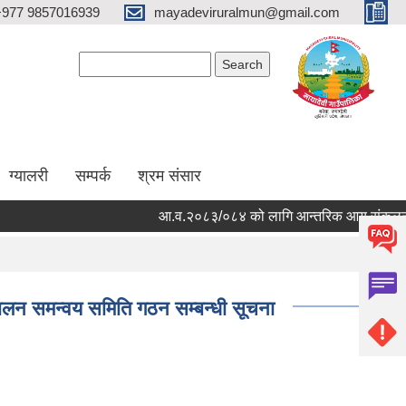
+977 9857016939
mayadeviruralmun@gmail.com
Search form
Search
ग्यालरी
सम्पर्क
श्रम संसार
आ.व.२०८३/०८४ को लागि आन्तरिक आय संकलन (ठेक्का बन
चालन समन्वय समिति गठन सम्बन्धी सूचना