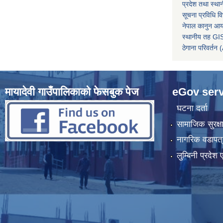
प्रदेश तथा स्थ
सूचना प्रविधि व
नेपाल कानुन आ
स्थानीय तह GIS
ठेगाना परिवर्
मायादेवी गाउँपालिकाको फेसबुक पेज
eGov serv
घटना दर्ता
सामाजिक सुरक्ष
नागरिक वडापत्
लुम्बिनी प्रदेश