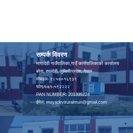
सम्पर्क विवरण
मायादेवी गाउँपालिका,गाउँ कार्यपालिकाको कार्यालय
बरेवा, रुपन्देही, लुम्बिनी प्रदेश, नेपाल
मोबाइलः ९८५७०१६९३९
फोन:०७१-५९२२२२
PAN NUMBER: 201335224
ईमेल:
mayadeviruralmun@gmail.com