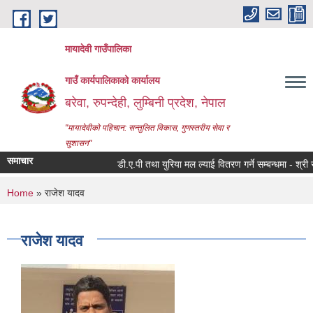
Skip to main content
मायादेवी गाउँपालिका
गाउँ कार्यपालिकाको कार्यालय
बरेवा, रुपन्देही, लुम्बिनी प्रदेश, नेपाल
"मायादेवीको पहिचान: सन्तुलित विकास, गुणस्तरीय सेवा र
सुशासन"
समाचार
डी.ए.पी तथा युरिया मल ल्याई वितरण गर्ने सम्बन्धमा - श्री सरोक
You are here
Home
» राजेश यादव
राजेश यादव