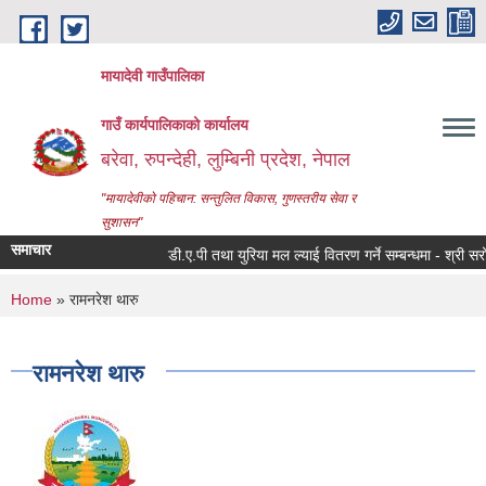
Skip to main content
मायादेवी गाउँपालिका
गाउँ कार्यपालिकाको कार्यालय
बरेवा, रुपन्देही, लुम्बिनी प्रदेश, नेपाल
"मायादेवीको पहिचान: सन्तुलित विकास, गुणस्तरीय सेवा र
सुशासन"
समाचार
डी.ए.पी तथा युरिया मल ल्याई वितरण गर्ने सम्बन्धमा - श्री सरोकारव
You are here
Home
» रामनरेश थारु
रामनरेश थारु