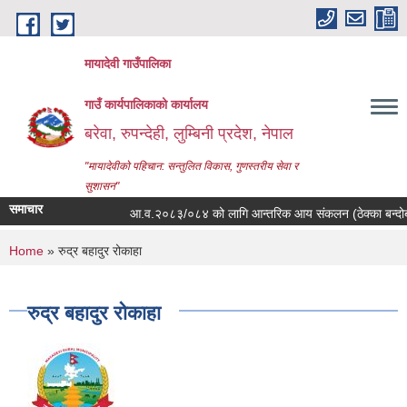
Skip to main content
मायादेवी गाउँपालिका
गाउँ कार्यपालिकाको कार्यालय
बरेवा, रुपन्देही, लुम्बिनी प्रदेश, नेपाल
"मायादेवीको पहिचान: सन्तुलित विकास, गुणस्तरीय सेवा र
सुशासन"
समाचार
आ.व.२०८३/०८४ को लागि आन्तरिक आय संकलन (ठेक्का बन्दोबस्त) क
You are here
Home
» रुद्र बहादुर रोकाहा
रुद्र बहादुर रोकाहा