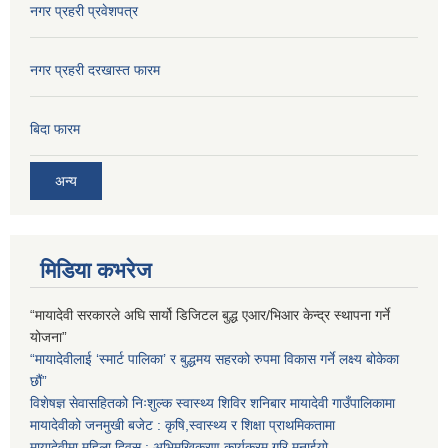
नगर प्रहरी प्रवेशपत्र
नगर प्रहरी दरखास्त फारम
बिदा फारम
अन्य
मिडिया कभरेज
“मायादेवी सरकारले अघि सार्यो डिजिटल बुद्ध एआर/भिआर केन्द्र स्थापना गर्ने
योजना”
“मायादेवीलाई ‘स्मार्ट पालिका’ र बुद्धमय सहरको रुपमा विकास गर्ने लक्ष्य बोकेका
छौं”
विशेषज्ञ सेवासहितको निःशुल्क स्वास्थ्य शिविर शनिबार मायादेवी गाउँपालिकामा
मायादेवीको जनमुखी बजेट : कृषि,स्वास्थ्य र शिक्षा प्राथमिकतामा
मायादेवीमा महिला दिवस : अभिमुखिकरण कार्यक्रम गरि मनाईयो