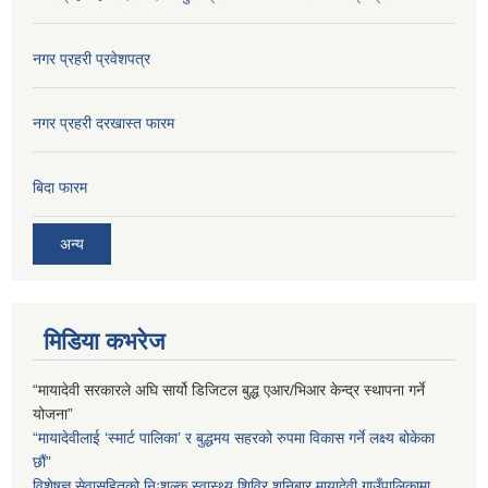
नगर प्रहरी प्रवेशपत्र
नगर प्रहरी दरखास्त फारम
बिदा फारम
अन्य
मिडिया कभरेज
“मायादेवी सरकारले अघि सार्यो डिजिटल बुद्ध एआर/भिआर केन्द्र स्थापना गर्ने
योजना”
“मायादेवीलाई ‘स्मार्ट पालिका’ र बुद्धमय सहरको रुपमा विकास गर्ने लक्ष्य बोकेका
छौं”
विशेषज्ञ सेवासहितको निःशुल्क स्वास्थ्य शिविर शनिबार मायादेवी गाउँपालिकामा