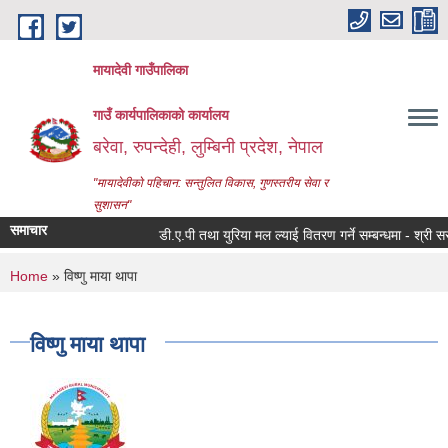
Skip to main content
मायादेवी गाउँपालिका
गाउँ कार्यपालिकाको कार्यालय
बरेवा, रुपन्देही, लुम्बिनी प्रदेश, नेपाल
"मायादेवीको पहिचान: सन्तुलित विकास, गुणस्तरीय सेवा र
सुशासन"
समाचार
डी.ए.पी तथा युरिया मल ल्याई वितरण गर्ने सम्बन्धमा - श्री सरोकार
You are here
Home
» विष्णु माया थापा
विष्णु माया थापा