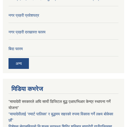
नगर प्रहरी प्रवेशपत्र
नगर प्रहरी दरखास्त फारम
बिदा फारम
अन्य
मिडिया कभरेज
“मायादेवी सरकारले अघि सार्यो डिजिटल बुद्ध एआर/भिआर केन्द्र स्थापना गर्ने
योजना”
“मायादेवीलाई ‘स्मार्ट पालिका’ र बुद्धमय सहरको रुपमा विकास गर्ने लक्ष्य बोकेका
छौं”
विशेषज्ञ सेवासहितको निःशुल्क स्वास्थ्य शिविर शनिबार मायादेवी गाउँपालिकामा