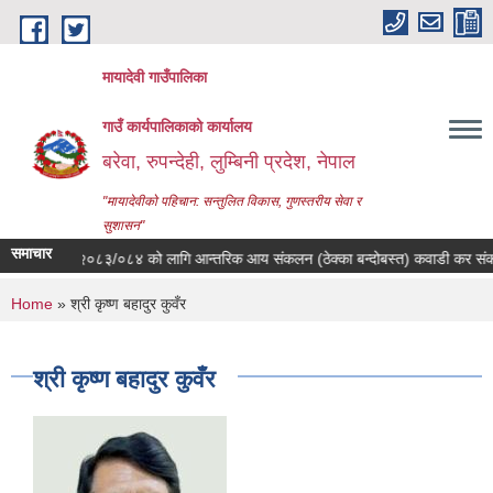
Skip to main content
मायादेवी गाउँपालिका
गाउँ कार्यपालिकाको कार्यालय
बरेवा, रुपन्देही, लुम्बिनी प्रदेश, नेपाल
"मायादेवीको पहिचान: सन्तुलित विकास, गुणस्तरीय सेवा र
सुशासन"
समाचार
आ.व.२०८३/०८४ को लागि आन्तरिक आय संकलन (ठेक्का बन्दोबस्त) कवाडी कर संकलन सम्वन
You are here
Home
» श्री कृष्ण बहादुर कुवँर
श्री कृष्ण बहादुर कुवँर