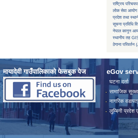
राष्ट्रिय परिचय
लोक सेवा आयोग
प्रदेश तथा स्थ
सूचना प्रविधि व
नेपाल कानुन आ
स्थानीय तह GIS
ठेगाना परिवर्
मायादेवी गाउँपालिकाको फेसबुक पेज
eGov serv
घटना दर्ता
सामाजिक सुरक्ष
नागरिक वडापत्
लुम्बिनी प्रदेश