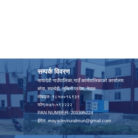
सम्पर्क विवरण
मायादेवी गाउँपालिका,गाउँ कार्यपालिकाको कार्यालय
बरेवा, रुपन्देही, लुम्बिनी प्रदेश, नेपाल
मोबाइलः ९८५७०१६९३९
फोन:०७१-५९२२२२
PAN NUMBER: 201335224
ईमेल:
mayadeviruralmun@gmail.com