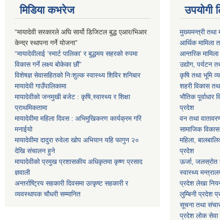
मिडिया कभरेज
उपयोगी 
“मायादेवी सरकारले अघि सार्यो डिजिटल बुद्ध एआर/भिआर
मुख्यमन्त्री तथा 
केन्द्र स्थापना गर्ने योजना”
आर्थिक मामिला तथ
“मायादेवीलाई ‘स्मार्ट पालिका’ र बुद्धमय सहरको रुपमा
आन्तरिक मामिला त
विकास गर्ने लक्ष्य बोकेका छौं”
उद्योग, पर्यटन त
विशेषज्ञ सेवासहितको निःशुल्क स्वास्थ्य शिविर शनिबार
कृषि तथा भूमि व्य
मायादेवी गाउँपालिकामा
शहरी विकास तथा ख
मायादेवीको जनमुखी बजेट : कृषि,स्वास्थ्य र शिक्षा
भौतिक पूर्वाधार 
प्राथमिकतामा
प्रदेश
मायादेवीमा महिला दिवस : अभिमुखिकरण कार्यक्रम गरि
वन तथा वातावरण म
मनाईयो
सामाजिक विकास मन
मायादेवीमा दादुरा रुवेला खोप अभियान यहि फागुन २०
महिला, बालबालिका
देखि संचालन हुने
प्रदेश
मायादेवीको प्रमुख प्रशासकीय अधिकृतमा कृष्ण प्रसाद
ऊर्जा, जलस्रोत त
ज्ञवाली
स्वास्थ्य मन्त्राल
अन्तर्राष्ट्रिय सहकारी दिवसमा उत्कृष्ट सहकारी र
प्रदेश लेखा नियन
व्यवस्थापक चौधरी सम्मानित
लुम्बिनी प्रदेश प
सूचना तथा संचार प
प्रदेश लोक सेव