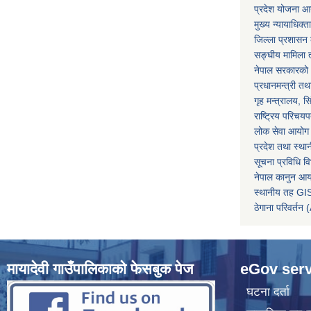
प्रदेश योजना आयो
मुख्य न्यायाधिक्त
जिल्ला प्रशासन क
सङ्घीय मामिला त
नेपाल सरकारको 
प्रधानमन्त्री तथ
गृह मन्त्रालय, स
राष्ट्रिय परिचय
लोक सेवा आयोग
प्रदेश तथा स्थ
सूचना प्रविधि व
नेपाल कानुन आ
स्थानीय तह GIS
ठेगाना परिवर्
मायादेवी गाउँपालिकाको फेसबुक पेज
eGov serv
घटना दर्ता