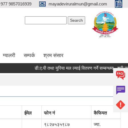
+977 9857016939
mayadeviruralmun@gmail.com
Search form
Search
ग्यालरी
सम्पर्क
श्रम संसार
डी.ए.पी तथा युरिया मल ल्याई वितरण गर्ने सम्बन्धमा - श्री सरोकारवा
ईमेल
फोन नं
कैफियत
९८२७५३५९८७
ज्या.