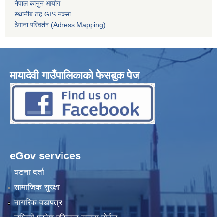
नेपाल कानुन आयोग
स्थानीय तह GIS नक्सा
ठेगाना परिवर्तन (Adress Mapping)
मायादेवी गाउँपालिकाको फेसबुक पेज
eGov services
घटना दर्ता
सामाजिक सुरक्षा
नागरिक वडापत्र