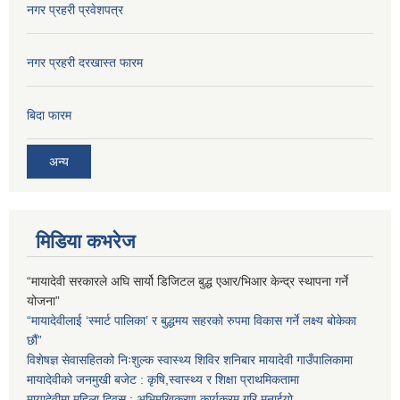
नगर प्रहरी प्रवेशपत्र
नगर प्रहरी दरखास्त फारम
बिदा फारम
अन्य
मिडिया कभरेज
“मायादेवी सरकारले अघि सार्यो डिजिटल बुद्ध एआर/भिआर केन्द्र स्थापना गर्ने
योजना”
“मायादेवीलाई ‘स्मार्ट पालिका’ र बुद्धमय सहरको रुपमा विकास गर्ने लक्ष्य बोकेका
छौं”
विशेषज्ञ सेवासहितको निःशुल्क स्वास्थ्य शिविर शनिबार मायादेवी गाउँपालिकामा
मायादेवीको जनमुखी बजेट : कृषि,स्वास्थ्य र शिक्षा प्राथमिकतामा
मायादेवीमा महिला दिवस : अभिमुखिकरण कार्यक्रम गरि मनाईयो