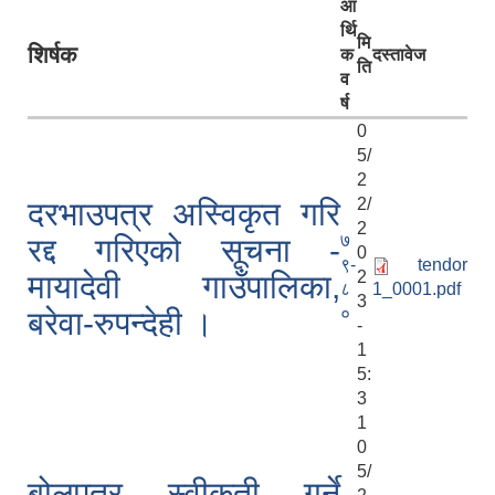
आ
र्थि
मि
शिर्षक
क
दस्तावेज
ति
व
र्ष
0
5/
2
2/
दरभाउपत्र अस्विकृत गरि
2
७
रद्द गरिएको सूचना -
0
९-
tendor
2
मायादेवी गाउँपालिका,
८
1_0001.pdf
3
०
बरेवा-रुपन्देही ।
-
1
5:
3
1
0
5/
बोलपत्र स्वीकृती गर्ने