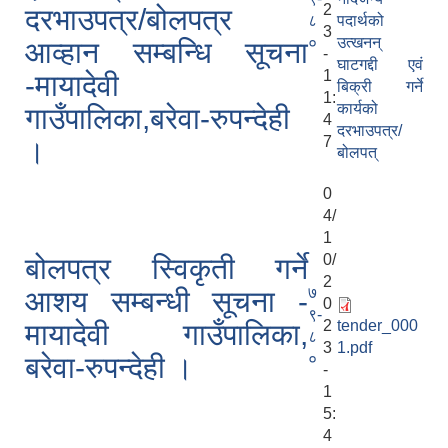
2
दरभाउपत्र/बोलपत्र
८
पदार्थको
3
०
उत्खनन्
आव्हान सम्बन्धि सूचना
-
घाटगद्दी एवं
1
-मायादेवी
बिक्री गर्ने
1:
कार्यको
गाउँपालिका,बरेवा-रुपन्देही
4
दरभाउपत्र/
7
।
बोलपत्
0
4/
1
0/
बोलपत्र स्विकृती गर्ने
2
७
आशय सम्बन्धी सूचना -
0
९-
2
tender_000
मायादेवी गाउँपालिका,
८
3
1.pdf
०
बरेवा-रुपन्देही ।
-
1
5:
4