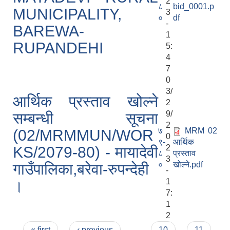
2
८
bid_0001.p
MUNICIPALITY,
3
०
df
-
BAREWA-
1
RUPANDEHI
5:
4
7
0
3/
आर्थिक प्रस्ताव खोल्ने
2
9/
सम्बन्धी सूचना
2
७
MRM 02
(02/MRMMUN/WOR
0
९-
आर्थिक
2
KS/2079-80) - मायादेवी
८
प्रस्ताव
3
०
खोल्ने.pdf
गाउँपालिका,बरेवा-रुपन्देही
-
1
।
7:
1
2
Pages
« first
‹ previous
…
10
11