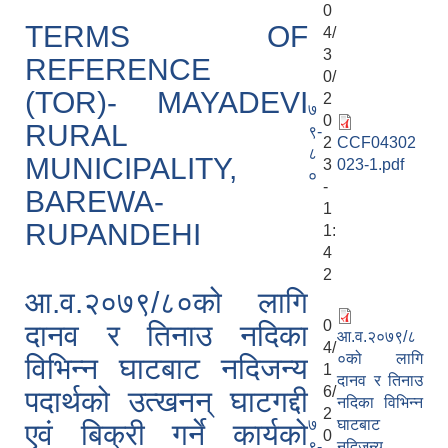
0
TERMS OF
4/
3
REFERENCE
0/
(TOR)- MAYADEVI
2
७
0
RURAL
९-
2
CCF04302
८
MUNICIPALITY,
3
023-1.pdf
०
-
BAREWA-
1
RUPANDEHI
1:
4
2
आ.व.२०७९/८०को लागि
0
दानव र तिनाउ नदिका
आ.व.२०७९/८
4/
०को लागि
विभिन्न घाटबाट नदिजन्य
1
दानव र तिनाउ
6/
पदार्थको उत्खनन् घाटगद्दी
नदिका विभिन्न
2
७
घाटबाट
एवं बिक्री गर्ने कार्यको
0
९-
नदिजन्य