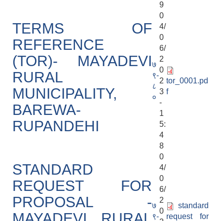
9
0
TERMS OF
4/
0
REFERENCE
6/
(TOR)- MAYADEVI
2
७
0
RURAL
९-
2
tor_0001.pd
८
MUNICIPALITY,
3
f
०
-
BAREWA-
1
RUPANDEHI
5:
4
8
0
STANDARD
4/
0
REQUEST FOR
6/
PROPOSAL -
2
७
standard
0
MAYADEVI RURAL
९-
request for