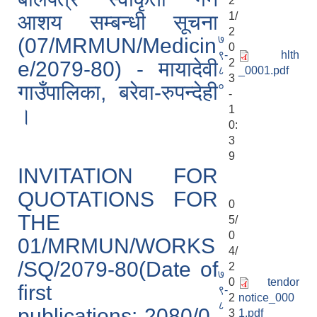
2
1/
आशय सम्बन्धी सूचना
2
७
(07/MRMUN/Medicin
0
९-
hlth
2
e/2079-80) - मायादेवी
८
_0001.pdf
3
०
गाउँपालिका, बरेवा-रुपन्देही
-
1
।
0:
3
9
INVITATION FOR
QUOTATIONS FOR
0
THE
5/
0
01/MRMUN/WORKS
4/
/SQ/2079-80(Date of
2
७
0
tendor
first
९-
2
notice_000
८
publications:-2080/0
3
1.pdf