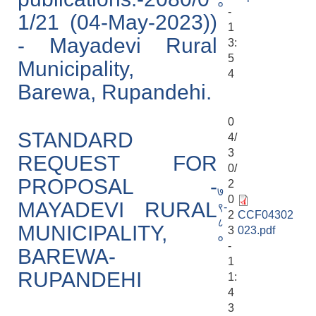
०
-
1/21 (04-May-2023))
1
- Mayadevi Rural
3:
5
Municipality,
4
Barewa, Rupandehi.
0
STANDARD
4/
3
REQUEST FOR
0/
PROPOSAL -
2
७
0
MAYADEVI RURAL
९-
2
CCF04302
८
MUNICIPALITY,
3
023.pdf
०
-
BAREWA-
1
RUPANDEHI
1:
4
3