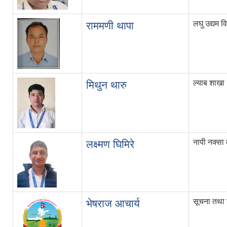
लघु उद्यम 
राममणी थापा
ल्याब शाखा
मिथुन थारु
नापी नक्सा 
लक्ष्मण घिमिरे
सूचना तथा 
भेषराज आचार्य