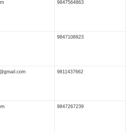
om
9847564863
9847108923
4@gmail.com
9811437662
om
9847267239