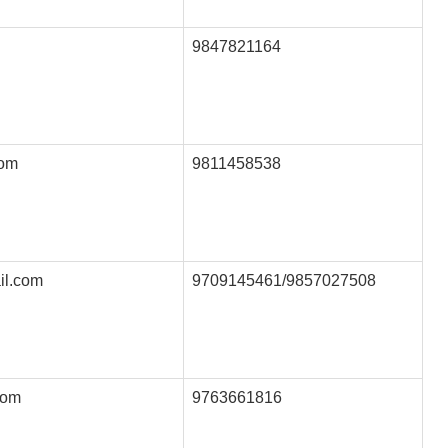
9847821164
com
9811458538
il.com
9709145461/9857027508
com
9763661816