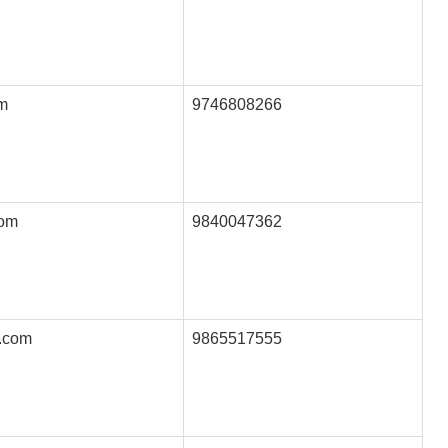
m
9746808266
com
9840047362
.com
9865517555