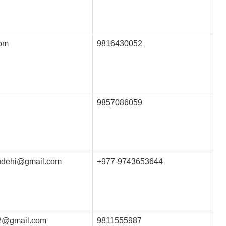
com
9816430052
9857086059
andehi@gmail.com
+977-9743653644
2@gmail.com
9811555987