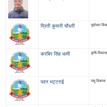
पूर्वाधार व
प्रिती कुमारी चौधरी
कृषि विकास
करबिर सिंह धामी
पशु विकास
पवन भट्टराई