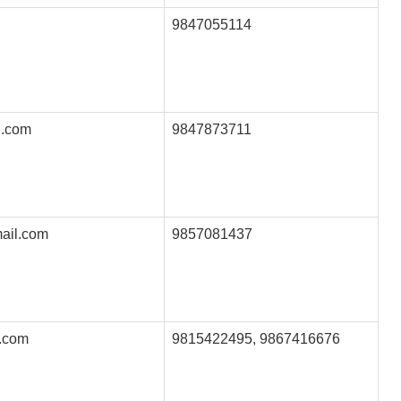
9847055114
l.com
9847873711
ail.com
9857081437
.com
9815422495, 9867416676