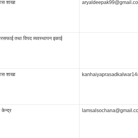
िकास शाखा
aryaldeepak99@gmail.c
सरसफाई तथा विपद व्यवस्थापन इकाई
िकास शाखा
kanhaiyaprasadkalwar1
केन्द्र
lamsalsochana@gmail.c