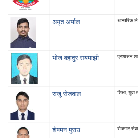
आन्तरिक ल
अमृत अर्याल
प्रशासन श
भोज बहादुर रायमाझी
शिक्षा, युव
राजु सेजवाल
रोजगार सेवा 
शेषमन मुराउ