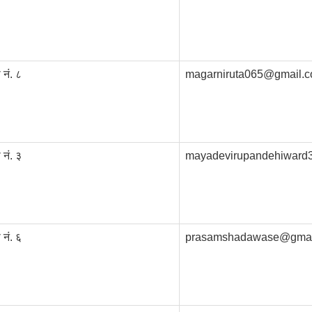
 नं. ८
magarniruta065@gmail.
 नं. ३
mayadevirupandehiward
 नं. ६
prasamshadawase@gmai