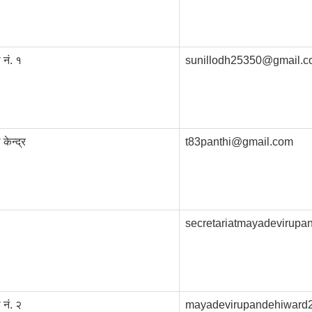
 नं. १
sunillodh25350@gmail.
केन्द्र
t83panthi@gmail.com
secretariatmayadevirup
 नं. २
mayadevirupandehiward