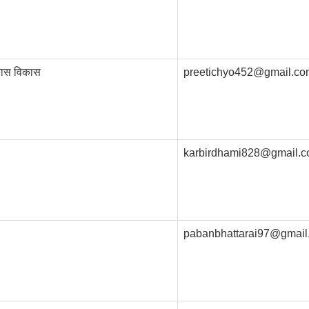
िकास विकास
preetichyo452@gmail.co
karbirdhami828@gmail.
pabanbhattarai97@gmail