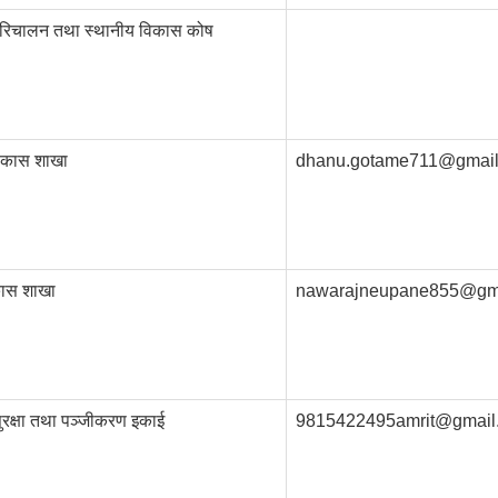
रिचालन तथा स्थानीय विकास कोष
विकास शाखा
dhanu.gotame711@gmai
िकास शाखा
nawarajneupane855@gm
रक्षा तथा पञ्जीकरण इकाई
9815422495amrit@gmail