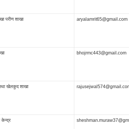
ेखा परीण शाखा
aryalamrit65@gmail.com
ाखा
bhojrmc443@gmail.com
ा तथा खेलकुद शाखा
rajusejwal574@gmail.co
केन्द्र
sheshman.muraw37@gma