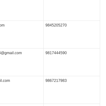
com
9845205270
3@gmail.com
9817444590
l.com
9867217983