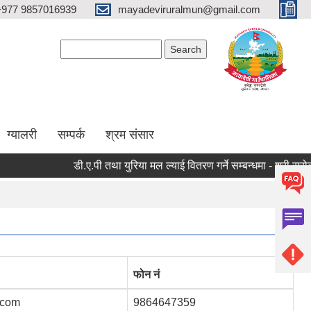
+977 9857016939
mayadeviruralmun@gmail.com
Search form
Search
ग्यालरी
सम्पर्क
श्रम संसार
डी.ए.पी तथा युरिया मल ल्याई वितरण गर्ने सम्बन्धमा - श्री सरोकारवाला
फोन नं
.com
9864647359