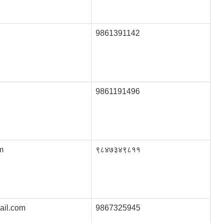
9861391142
9861191496
m
९८४७३४९८११
il.com
9867325945