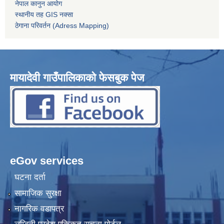
नेपाल कानुन आयोग
स्थानीय तह GIS नक्सा
ठेगाना परिवर्तन (Adress Mapping)
मायादेवी गाउँपालिकाको फेसबुक पेज
eGov services
घटना दर्ता
सामाजिक सुरक्षा
नागरिक वडापत्र