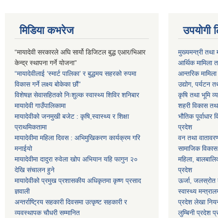
मिडिया कभरेज
उपयोगी 
“मायादेवी सरकारले अघि सार्यो डिजिटल बुद्ध एआर/भिआर
मुख्यमन्त्री तथा 
केन्द्र स्थापना गर्ने योजना”
आर्थिक मामिला तथ
“मायादेवीलाई ‘स्मार्ट पालिका’ र बुद्धमय सहरको रुपमा
आन्तरिक मामिला त
विकास गर्ने लक्ष्य बोकेका छौं”
उद्योग, पर्यटन त
विशेषज्ञ सेवासहितको निःशुल्क स्वास्थ्य शिविर शनिबार
कृषि तथा भूमि व्य
मायादेवी गाउँपालिकामा
शहरी विकास तथा ख
मायादेवीको जनमुखी बजेट : कृषि,स्वास्थ्य र शिक्षा
भौतिक पूर्वाधार 
प्राथमिकतामा
प्रदेश
मायादेवीमा महिला दिवस : अभिमुखिकरण कार्यक्रम गरि
वन तथा वातावरण म
मनाईयो
सामाजिक विकास मन
मायादेवीमा दादुरा रुवेला खोप अभियान यहि फागुन २०
महिला, बालबालिका
देखि संचालन हुने
प्रदेश
मायादेवीको प्रमुख प्रशासकीय अधिकृतमा कृष्ण प्रसाद
ऊर्जा, जलस्रोत त
ज्ञवाली
स्वास्थ्य मन्त्राल
अन्तर्राष्ट्रिय सहकारी दिवसमा उत्कृष्ट सहकारी र
प्रदेश लेखा नियन
व्यवस्थापक चौधरी सम्मानित
लुम्बिनी प्रदेश प