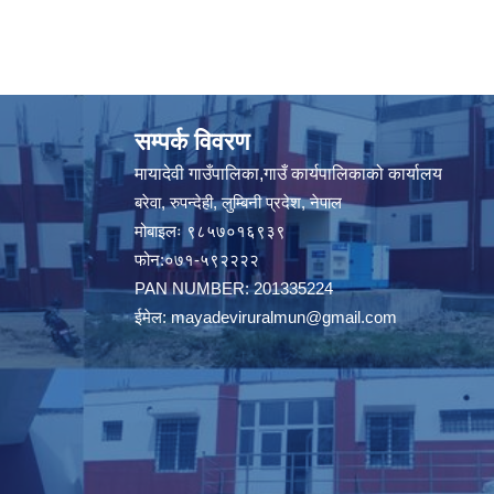
सम्पर्क विवरण
मायादेवी गाउँपालिका,गाउँ कार्यपालिकाको कार्यालय
बरेवा, रुपन्देही, लुम्बिनी प्रदेश, नेपाल
मोबाइलः ९८५७०१६९३९
फोन:०७१-५९२२२२
PAN NUMBER: 201335224
ईमेल:
mayadeviruralmun@gmail.com