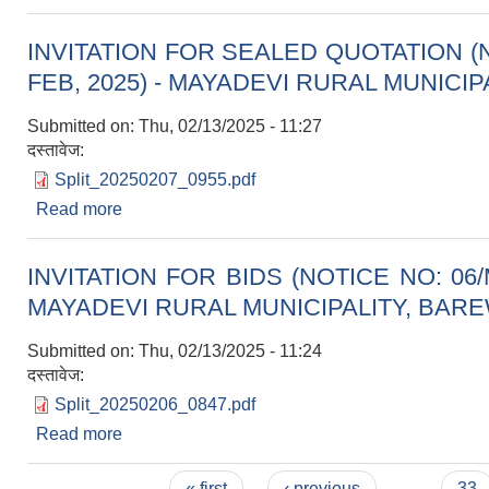
INVITATION FOR SEALED QUOTATION (
FEB, 2025) - MAYADEVI RURAL MUNICI
Submitted on:
Thu, 02/13/2025 - 11:27
दस्तावेज:
Split_20250207_0955.pdf
Read more
about INVITATION FOR SEALED QUOTATION
MUNICIPALITY, BAREWA, RUPANDEHI.
INVITATION FOR BIDS (NOTICE NO: 06
MAYADEVI RURAL MUNICIPALITY, BARE
Submitted on:
Thu, 02/13/2025 - 11:24
दस्तावेज:
Split_20250206_0847.pdf
Read more
about INVITATION FOR BIDS (NOTICE NO: 
BAREWA, RUPANDEHI.
Pages
« first
‹ previous
…
33