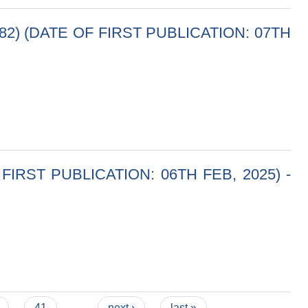
) (DATE OF FIRST PUBLICATION: 07TH
FIRST PUBLICATION: 07TH FEB, 2025) - MAYADEVI RURAL
IRST PUBLICATION: 06TH FEB, 2025) -
TION: 06TH FEB, 2025) - MAYADEVI RURAL MUNICIPALITY,
41
…
next ›
last »