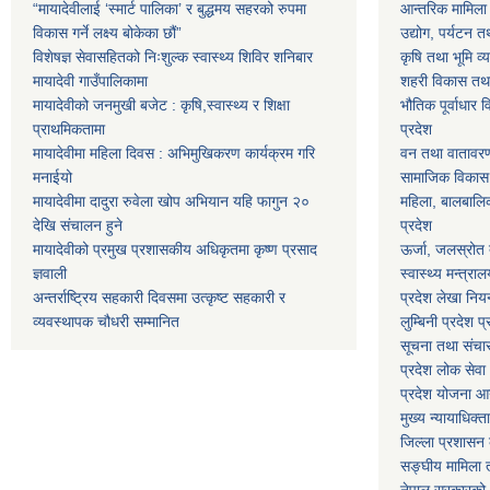
“मायादेवीलाई ‘स्मार्ट पालिका’ र बुद्धमय सहरको रुपमा
आन्तरिक मामिला त
विकास गर्ने लक्ष्य बोकेका छौं”
उद्योग, पर्यटन त
विशेषज्ञ सेवासहितको निःशुल्क स्वास्थ्य शिविर शनिबार
कृषि तथा भूमि व्य
मायादेवी गाउँपालिकामा
शहरी विकास तथा ख
मायादेवीको जनमुखी बजेट : कृषि,स्वास्थ्य र शिक्षा
भौतिक पूर्वाधार 
प्राथमिकतामा
प्रदेश
मायादेवीमा महिला दिवस : अभिमुखिकरण कार्यक्रम गरि
वन तथा वातावरण म
मनाईयो
सामाजिक विकास मन
मायादेवीमा दादुरा रुवेला खोप अभियान यहि फागुन २०
महिला, बालबालिका
देखि संचालन हुने
प्रदेश
मायादेवीको प्रमुख प्रशासकीय अधिकृतमा कृष्ण प्रसाद
ऊर्जा, जलस्रोत त
ज्ञवाली
स्वास्थ्य मन्त्राल
अन्तर्राष्ट्रिय सहकारी दिवसमा उत्कृष्ट सहकारी र
प्रदेश लेखा नियन
व्यवस्थापक चौधरी सम्मानित
लुम्बिनी प्रदेश प
सूचना तथा संचार प
प्रदेश लोक सेव
प्रदेश योजना आयो
मुख्य न्यायाधिक्त
जिल्ला प्रशासन क
सङ्घीय मामिला त
नेपाल सरकारको 