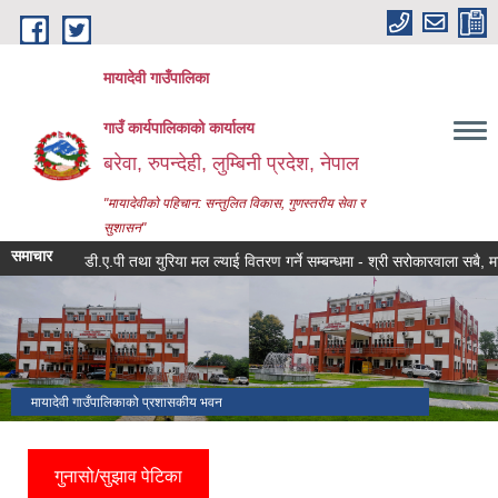
Skip to main content
मायादेवी गाउँपालिका
गाउँ कार्यपालिकाको कार्यालय
बरेवा, रुपन्देही, लुम्बिनी प्रदेश, नेपाल
"मायादेवीको पहिचान: सन्तुलित विकास, गुणस्तरीय सेवा र
सुशासन"
समाचार
डी.ए.पी तथा युरिया मल ल्याई वितरण गर्ने सम्बन्धमा - श्री सरोकारवाला सबै, मायादेवी ग
मायादेवी गाउँपालिकाको प्रशासकीय भवन
गुनासो/सुझाव पेटिका