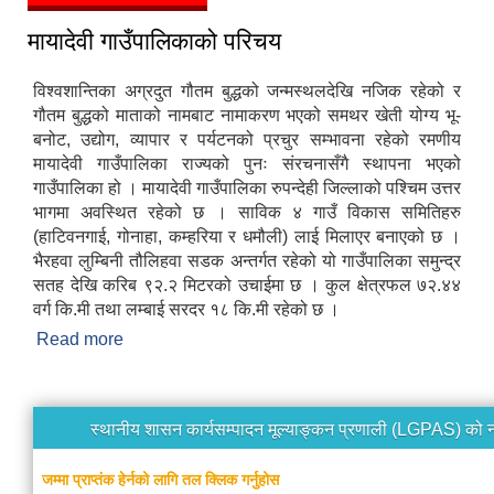
मायादेवी गाउँपालिकाको परिचय
विश्वशान्तिका अग्रदुत गौतम बुद्धको जन्मस्थलदेखि नजिक रहेको र
गौतम बुद्धको माताको नामबाट नामाकरण भएको समथर खेती योग्य भू-
बनोट, उद्योग, व्यापार र पर्यटनको प्रचुर सम्भावना रहेको रमणीय
मायादेवी गाउँपालिका राज्यको पुनः संरचनासँगै स्थापना भएको
गाउँपालिका हो । मायादेवी गाउँपालिका रुपन्देही जिल्लाको पश्चिम उत्तर
भागमा अवस्थित रहेको छ । साविक ४ गाउँ विकास समितिहरु
(हाटिवनगाई, गोनाहा, कम्हरिया र धमौली) लाई मिलाएर बनाएको छ ।
भैरहवा लुम्बिनी तौलिहवा सडक अन्तर्गत रहेको यो गाउँपालिका समुन्द्र
सतह देखि करिब ९२.२ मिटरको उचाईमा छ । कुल क्षेत्रफल ७२.४४
वर्ग कि.मी तथा लम्बाई सरदर १८ कि.मी रहेको छ ।
Read more
about मायादेवी गाउँपालिकाको परिचय
स्थानीय शासन कार्यसम्पादन मूल्याङ्कन प्रणाली (LGPAS) को 
जम्मा प्राप्तंक हेर्नको लागि तल क्लिक गर्नुहोस