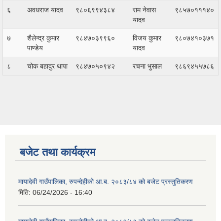
६
अवधराज यादव
९८०६९९४३८४
राम नेवास
९८५७०१११४०
यादव
७
शैलेन्द्र कुमार
९८४७०३९९६०
विजय कुमार
९८०७४१०३७१
पाण्डेय
यादव
८
चोक बहादुर थापा
९८४७०५०९४२
रचना भुसाल
९८६९४५५७८६
बजेट तथा कार्यक्रम
मायादेवी गाउँपालिका, रुपन्देहीको आ.ब. २०८३/८४ को बजेट प्रस्तुतिकरण
मिति:
06/24/2026 - 16:40