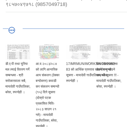
९८५७०४९७१८ (9857049718)
डी.ए.पी तथा युरिया
आ.व.२०८३/०८४
17/MRMUN/WORKS/NCB/2082-
मेला व्यवस्थापनमा
मल ल्याई वितरण गर्ने
को लागि आन्तरिक
83 को आर्थिक प्रस्ताव खोल्ने सम्बन्धी
सहयोग पुऱ्याउने
सम्बन्धमा - श्री
आय संकलन (ठेक्का
सूचना - मायादेवी गाउँपालिका, बरेवा-
सम्बन्धी सूचना !!! -
सरोकारवाला सबै,
बन्दोबस्त) कवाडी
रुपन्देही ।
मायादेवी गाउँपालिका,
मायादेवी गाउँपालिका,
कर संकलन सम्वन्धी
बरेवा, रुपन्देही ।
बरेवा, रुपन्देही ।
(१५) दिने सूचना
(दोस्रो पटक
प्रकाशित मितिः
२०८३ साउन २१
गते) - मायादेवी
गाउँपालिका, बरेवा,
रुपन्देही ।