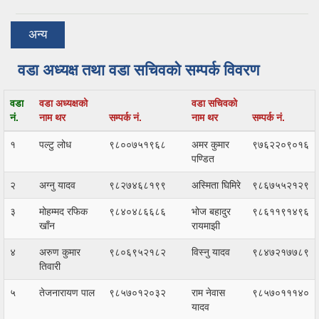
अन्य
वडा अध्यक्ष तथा वडा सचिवको सम्पर्क विवरण
वडा
वडा अध्यक्षको
वडा सचिवको
नं.
नाम थर
सम्पर्क नं.
नाम थर
सम्पर्क नं.
१
पल्टु लोध
९८००७५१९६८
अमर कुमार
९७६२२०९०१६
पण्डित
२
अग्नु यादव
९८२७४६८१९९
अस्मिता घिमिरे
९८६७५५२१२९
३
मोहम्मद रफिक
९८४०४८६६८६
भोज बहादुर
९८६११९१४९६
खाँन
रायमाझी
४
अरुण कुमार
९८०६९५२१८२
विस्नु यादव
९८४७२१७७८९
तिवारी
५
तेजनारायण पाल
९८५७०१२०३२
राम नेवास
९८५७०१११४०
यादव