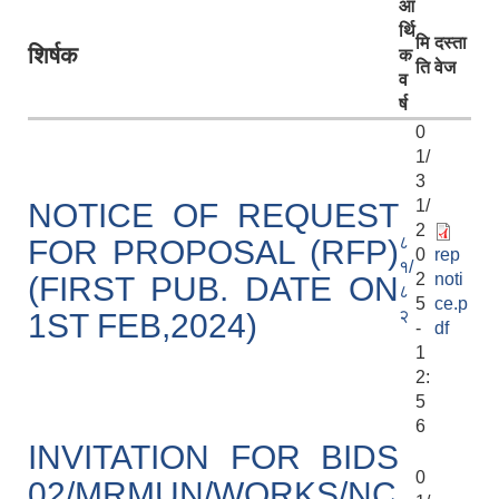
आ
र्थि
मि
दस्ता
शिर्षक
क
ति
वेज
व
र्ष
0
1/
3
1/
NOTICE OF REQUEST
2
८
FOR PROPOSAL (RFP)
0
rep
१/
2
noti
(FIRST PUB. DATE ON
८
5
ce.p
२
1ST FEB,2024)
-
df
1
2:
5
6
INVITATION FOR BIDS
0
02/MRMUN/WORKS/NC