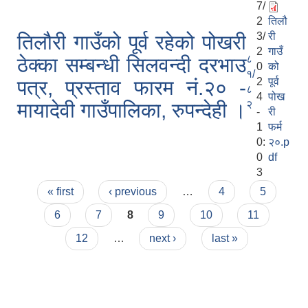
7/
2
तिलौ
3/
री
तिलौरी गाउँको पूर्व रहेको पोखरी
2
गाउँ
८
ठेक्का सम्बन्धी सिलवन्दी दरभाउ
0
को
१/
2
पूर्व
पत्र, प्रस्ताव फारम नं.२० -
८
4
पोख
२
मायादेवी गाउँपालिका, रुपन्देही ।
-
री
1
फर्म
0:
२०.p
0
df
3
Pages
« first
‹ previous
…
4
5
6
7
8
9
10
11
12
…
next ›
last »