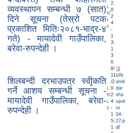
2
८
व्यवस्थापन सम्बन्धी ७ (सात)
0
१/
2
दिने सूचना (तेस्रो पटक
८
4
२
प्रकाशित मितिः२०८१-भाद्र-४
-
1
गते) - मायादेवी गाउँपालिका,
3:
बरेवा-रुपन्देही ।
1
3
0
8/
11
silb
शिलबन्दी दरभाउपत्र स्वीृकति
/2
andi
८
0
dar
गर्ने आशय सम्बन्धी सूचना -
१/
2
vha
मायादेवी गाउँपालिका, बरेवा-
८
4
upat
२
-
ra
रुपन्देही ।
1
04-
5:
27.p
1
df