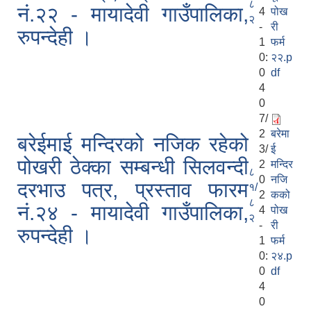
८
नं.२२ - मायादेवी गाउँपालिका,
4
पोख
२
-
री
रुपन्देही ।
1
फर्म
0:
२२.p
0
df
4
0
7/
2
बरेमा
बरेईमाई मन्दिरको नजिक रहेको
3/
ई
पोखरी ठेक्का सम्बन्धी सिलवन्दी
2
मन्दिर
८
0
नजि
दरभाउ पत्र, प्रस्ताव फारम
१/
2
कको
८
नं.२४ - मायादेवी गाउँपालिका,
4
पोख
२
-
री
रुपन्देही ।
1
फर्म
0:
२४.p
0
df
4
0