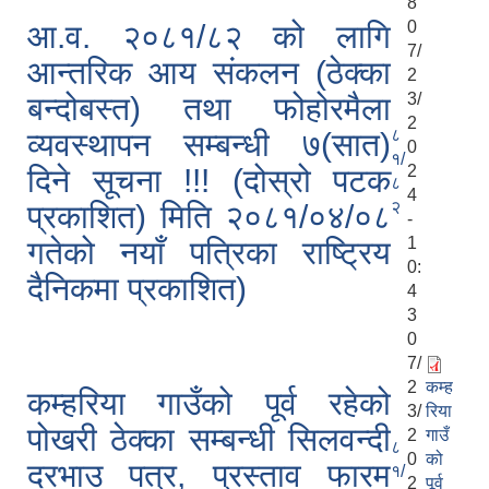
8
0
आ.व. २०८१/८२ को लागि
7/
आन्तरिक आय संकलन (ठेक्का
2
3/
बन्दोबस्त) तथा फोहोरमैला
2
८
व्यवस्थापन सम्बन्धी ७(सात)
0
१/
2
दिने सूचना !!! (दोस्रो पटक
८
4
२
प्रकाशित) मिति २०८१/०४/०८
-
1
गतेको नयाँ पत्रिका राष्ट्रिय
0:
दैनिकमा प्रकाशित)
4
3
0
7/
2
कम्ह
कम्हरिया गाउँको पूर्व रहेको
3/
रिया
पोखरी ठेक्का सम्बन्धी सिलवन्दी
2
गाउँ
८
0
को
दरभाउ पत्र, प्रस्ताव फारम
१/
2
पूर्व