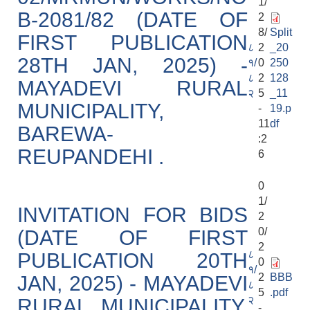
1/
B-2081/82 (DATE OF
2
8/
Split
FIRST PUBLICATION
८
2
_20
28TH JAN, 2025) -
१/
0
250
८
2
128
MAYADEVI RURAL
२
5
_11
MUNICIPALITY,
-
19.p
11
df
BAREWA-
:2
REUPANDEHI .
6
0
1/
INVITATION FOR BIDS
2
0/
(DATE OF FIRST
2
८
PUBLICATION 20TH
0
१/
2
BBB
JAN, 2025) - MAYADEVI
८
5
.pdf
२
RURAL MUNICIPALITY,
-